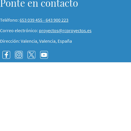
Ponte en contacto
Teléfono:
653 039 455 - 643 900 223
Correo electrónico:
proyectos@rcproyectos.es
Dirección: Valencia, Valencia, España